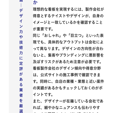
選
か
｜
理想的な看板を実現するには、
製作会社が
デ
得意とするテイストやデザインが、自身の
ザ
イ
イメージと一致しているかを確認すること
ン
が重要
です。
力
同じ「おしゃれ」や「目立つ」といった表
や
現でも、具体的なアウトプットは会社によ
技
術
って異なります。デザインの方向性が合わ
力
ないと、集客やブランディングに悪影響を
に
及ぼすリスクがあるため注意が必要です。
定
看板製作会社のデザイン傾向や得意分野
評
が
は、公式サイトの施工事例で確認できま
あ
す。同時に、自店の業種・業態と近い案件
る
の実績があるかもチェックしておくのがポ
業
イントです。
者
を
また、デザイナーが在籍している会社であ
厳
れば、細やかなニュアンスも伝わりやす
選