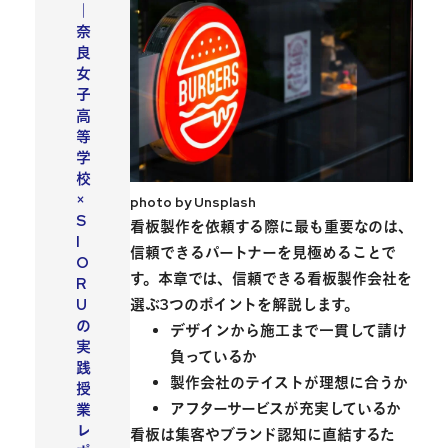
｜
奈
良
女
子
高
等
学
校
×
photo by Unsplash
S
看板製作を依頼する際に最も重要なのは、
I
信頼できるパートナーを見極めることで
O
す。本章では、信頼できる看板製作会社を
R
選ぶ3つのポイントを解説します。
U
の
デザインから施工まで一貫して請け
実
負っているか
践
製作会社のテイストが理想に合うか
授
アフターサービスが充実しているか
業
レ
看板は集客やブランド認知に直結するた