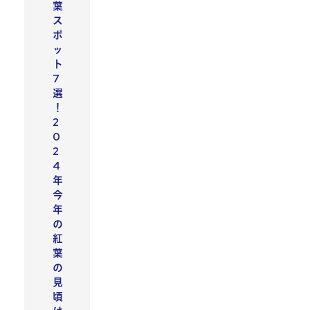
葉
ス
ポ
ッ
ト
7
選
！
2
0
2
4
年
今
年
の
紅
葉
の
見
頃