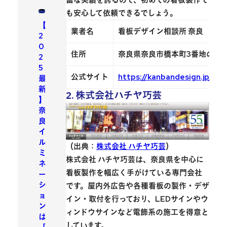
富な実績を誇るので、初めての看板製作で
も安心して依頼できるでしょう。
【
業者名
看板デザイン相談所 奈良
2
0
住所
奈良県奈良市橋本町3番地の1
2
5
公式サイト
https://kanbandesign.jp/
最
新
2. 株式会社ハチヤ巧芸
】
奈
良
イ
ル
（出典：
株式会社 ハチヤ巧芸
）
ミ
株式会社 ハチヤ巧芸は、奈良県を中心に
ネ
看板製作を幅広く手がけている専門会社
ー
シ
です。屋内外広告や各種看板の製作・デザ
ョ
イン・取付を行っており、
LEDサインやウ
ン
ィンドウサインなど電飾系の施工を得意
と
は
しています。