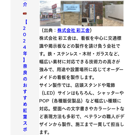
介
【
2
（出典：
株式会社 彩工舎
）
0
株式会社 彩工舎は、看板を中心に交通標
2
識や掲示板などの製作を請け負う会社で
4
年
す。鉄・ステンレス・木材・ガラスなど、
】
幅広い素材に対応できる技術力の高さが
奈
強み
で、用途や設置場所に応じてオーダー
良
メイドの看板を製作します。
の
お
サイン製作では、店頭スタンドや電飾
す
（LED）サインはもちろん、シャッターや
す
POP（各種販促製品）など幅広い種類に
め
対応。壁面への文字書きやカラーシートな
紅
ど表現方法も多彩で、ベテランの職人がデ
葉
ス
ザインから製作、施工まで一貫して担当し
ポ
ます。