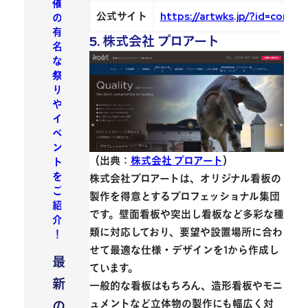
催
公式サイト
https://artwks.jp/?id=compa
の
有
5. 株式会社 プロアート
名
な
祭
り
や
イ
ベ
ン
（出典：
株式会社 プロアート
）
ト
を
株式会社プロアートは、オリジナル看板の
ご
製作を得意とするプロフェッショナル集団
紹
です。壁面看板や突出し看板など多彩な種
介
類に対応しており、要望や設置場所に合わ
！
せて最適な仕様・デザインを1から作成し
最
ています。
新
一般的な看板はもちろん、造形看板やモニ
の
ュメントなど立体物の製作にも幅広く対