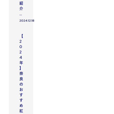
紹
介
…
2024.12.18
投稿日
おすすめスポット
【
2
0
2
4
年
】
奈
良
の
お
す
す
め
紅