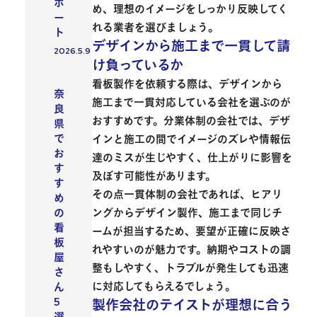
ポ
め、理想のイメージをしっかり反映してく
ー
れる業者を選びましょう。
ト
デザインから施工まで一貫して請
2026.5.9
投稿日
け負っているか
看板製作を依頼する際は、
デザインから
会社紹介
奈
施工まで一貫対応している会社を選ぶのが
良
おすすめ
です。分業体制の会社では、デザ
県
で
インと施工の間でイメージのズレや情報伝
お
達のミスが生じやすく、仕上がりに影響を
す
及ぼす可能性があります。
す
その点一貫体制の会社であれば、ヒアリ
め
ングからデザイン製作、施工まで同じチ
の
看
ームが担当するため、要望が正確に反映さ
板
れやすいのが魅力です。納期やコストの調
屋
整もしやすく、トラブルが発生しても迅速
さ
に対応してもらえるでしょう。
ん
5
製作会社のテイストが理想に合う