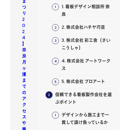
ま
1. 看板デザイン相談所 奈
つ
り
良
2
0
2. 株式会社ハチヤ巧芸
2
4
3. 株式会社 彩工舎（さい
】
こうしゃ）
奈
良
4. 株式会社 アートワーク
月
ヶ
ス
瀬
ま
5. 株式会社 プロアート
で
の
信頼できる看板製作会社を選
ア
ぶポイント
ク
セ
デザインから施工まで一
ス
貫して請け負っているか
や
梅