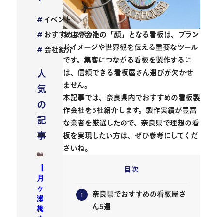
イベント
おすすめスポット
お店や会社の「顔」となる看板は、ブラン
ドイメージや世界観を伝える重要なツール
会社紹介
です。集客につながる看板を製作するに
人
は、信頼できる看板屋さん選びが欠かせ
ません。
気
本記事では、奈良県内でおすすめの看板製
の
作会社を5社紹介します。製作実績が豊富
記
な業者を厳選したので、奈良県で理想の看
事
板を実現したい方は、ぜひ参考にしてくだ
さいね。
【
目次
月
ヶ
奈良県でおすすめの看板屋さ
瀬
ん5選
梅