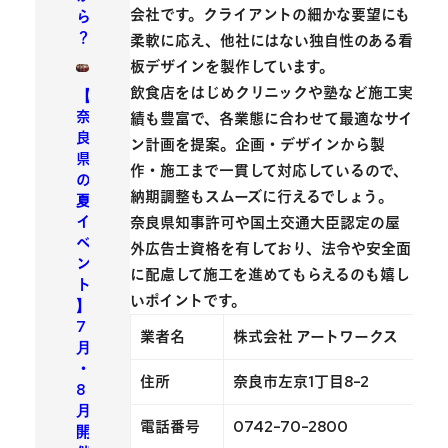
会社です。クライアントの細かな要望にも
ら
？
柔軟に応え、
他社にはない独自性のある看
板デザインを製作
しています。
飲食店をはじめクリニックや塾など施工実
【
奈
績も豊富で、各業態に合わせて最適なサイ
良
ン計画を提案。企画・デザインから製
県
作・施工まで一貫して対応しているので、
の
納期調整もスムーズに行えるでしょう。
夏
イ
奈良県知事許可や国土交通大臣認定の屋
ベ
外広告士資格を有しており、法令や安全面
ン
に配慮して施工を進めてもらえるのも嬉し
ト
いポイントです。
】
7
業者名
株式会社 アートワークス
月
・
住所
奈良市左京1丁目8-2
8
月
電話番号
0742-70-2800
開