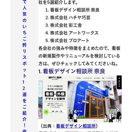
で
社を5選紹介します。
人
看板デザイン相談所 奈良
気
株式会社 ハチヤ巧芸
の
株式会社 彩工舎
い
ち
株式会社 アートワークス
ご
株式会社 プロアート
狩
各会社の強みや特徴をまとめたので、看板
り
の新規製作やリニューアルを検討している
ス
ポ
方は、ぜひチェックしてみてくださいね。
ッ
1. 看板デザイン相談所 奈良
ト
1
2
選
を
ご
紹
介
！
（出典：
看板デザイン相談所
）
奈