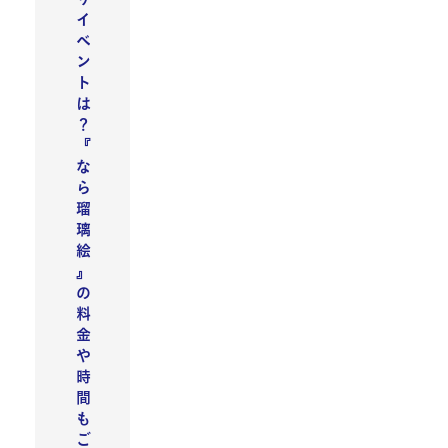
イ
ベ
ン
ト
は
？
『
な
ら
瑠
璃
絵
』
の
料
金
や
時
間
も
ご