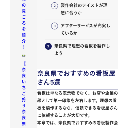
の
製作会社のテイストが理
見
想に合うか
ご
ろ
アフターサービスが充実し
を
ているか
紹
介
奈良県で理想の看板を製作し
！
よう
【
奈
奈良県でおすすめの看板屋
良
さん5選
い
ち
看板は単なる表示物でなく、お店や企業の
ご
狩
顔として第一印象を左右します。理想の看
り
板を製作するなら、信頼できる看板屋さん
奈
に依頼することが大切です。
良
本章では、奈良県でおすすめの看板製作会
県