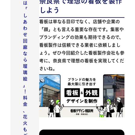
奈良県で理想の看板を製作
は
しよう
「
し
看板は単なる目印でなく、店舗や企業の
あ
わ
「顔」とも言える重要な存在です。集客や
せ
ブランディングの効果も期待できるので、
回
看板製作は信頼できる業者に依頼しまし
廊
ょう。ぜひ今回紹介した看板製作会社も参
な
ら
考に、奈良県で理想の看板を実現してくだ
瑠
さいね。
璃
絵
」
！
料
金
、
花
火
も