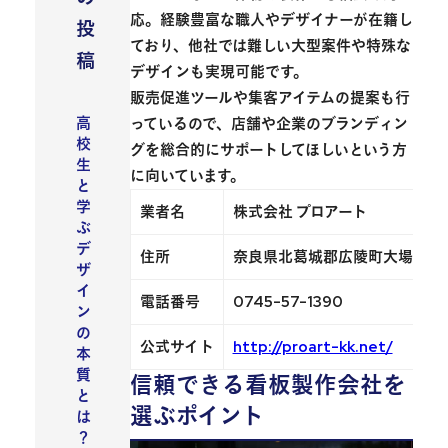
応。経験豊富な職人やデザイナーが在籍し
投
ており、
他社では難しい大型案件や特殊な
稿
デザインも実現可能
です。
販売促進ツールや集客アイテムの提案も行
高
っているので、店舗や企業のブランディン
校
グを総合的にサポートしてほしいという方
生
に向いています。
と
学
業者名
株式会社 プロアート
ぶ
デ
住所
奈良県北葛城郡広陵町大場40-
ザ
イ
電話番号
0745-57-1390
ン
の
公式サイト
http://proart-kk.net/
本
質
信頼できる看板製作会社を
と
選ぶポイント
は
？