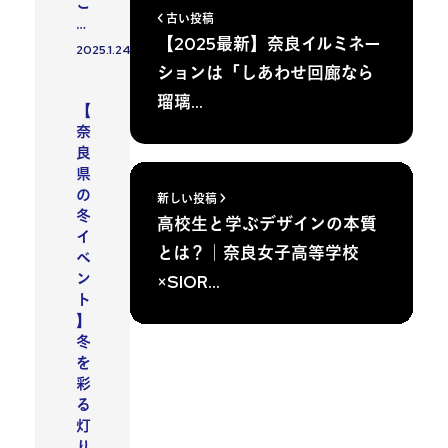
ご
古い投稿
…
【2025最新】奈良イルミネー
2025.1.24
投稿日
ションは「しあわせ回廊なら
イベント
瑠璃…
【
奈
良
県
の
新しい投稿
冬
高校生と学ぶデザインの本質
イ
とは？｜奈良女子高等学校
ベ
ン
×SIOR…
ト
】
冬
を
彩
る
灯
り