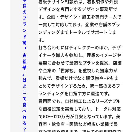
看板デザイン相談所は、看板製作や外観
良
デザインを専門とするデザイン事務所で
の
す。企画・デザイン・施工を専門チームで
ブ
ラ
一貫して対応しており、企業や店舗のブラ
ン
ンディングまでトータルでサポートしま
ド
す。
苺
打ち合わせにはディレクターのほか、デザ
「
古
イナーや職人も参加し、理想のイメージや
都
要望に合わせて最適なプランを提案。店舗
華
や企業の「世界観」を重視した提案力が
」
強みで、看板だけでなく販促物やHPもま
は
とめてデザインするため、
統一感のあるブ
ど
こ
ランディングを目指す方に最適
です。
で
費用面でも、自社施工によるリーズナブル
食
な価格設定を実現しており、トータル対応
べ
で60〜120万円が目安となっています。美
れ
る
容室・飲食店・医院など幅広い業種で豊
？