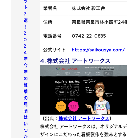
ッ
ト
業者名
株式会社 彩工舎
7
選
住所
奈良県奈良市林小路町24番地
！
2
電話番号
0742-22-0835
0
2
公式サイト
https://saikousya.com/
4
年
4. 株式会社 アートワークス
今
年
の
紅
葉
の
見
頃
は
（出典：
株式会社 アートワークス
）
い
株式会社 アートワークスは、オリジナルデ
つ
ザインにこだわった看板製作を強みとする
か