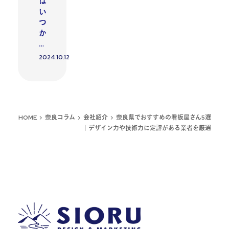
は
い
つ
か
…
2024.10.12
投稿日
HOME
奈良コラム
会社紹介
奈良県でおすすめの看板屋さん5選
｜デザイン力や技術力に定評がある業者を厳選