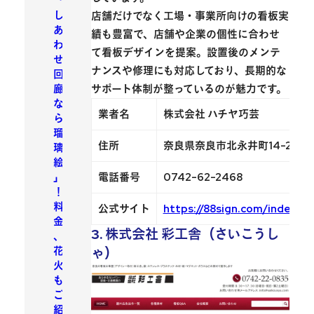
「
し
店舗だけでなく工場・事業所向けの看板実
あ
績も豊富で、店舗や企業の個性に合わせ
わ
て看板デザインを提案。設置後のメンテ
せ
ナンスや修理にも対応しており、長期的な
回
廊
サポート体制が整っているのが魅力です。
な
業者名
株式会社 ハチヤ巧芸
ら
瑠
住所
奈良県奈良市北永井町14-2
璃
絵
」
電話番号
0742-62-2468
！
料
公式サイト
https://88sign.com/index.ht
金
3. 株式会社 彩工舎（さいこうし
、
花
ゃ）
火
も
ご
紹