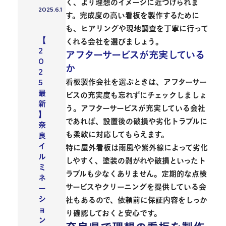
く、より理想のイメージに近づけられま
2025.6.1
投稿日
す。完成度の高い看板を製作するために
も、ヒアリングや現地調査を丁寧に行って
イベント
【
くれる会社を選びましょう。
2
アフターサービスが充実している
0
か
2
看板製作会社を選ぶときは、アフターサー
5
最
ビスの充実度も忘れずにチェックしましょ
新
う。アフターサービスが充実している会社
】
であれば、設置後の破損や劣化トラブルに
奈
も柔軟に対応してもらえます。
良
イ
特に屋外看板は雨風や紫外線によって劣化
ル
しやすく、塗装の剥がれや破損といったト
ミ
ラブルも少なくありません。定期的な点検
ネ
サービスやクリーニングを提供している会
ー
シ
社もあるので、依頼前に保証内容をしっか
ョ
り確認しておくと安心です。
ン