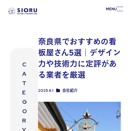
MENU
奈良県でおすすめの看
板屋さん5選｜デザイン
力や技術力に定評があ
C
る業者を厳選
A
T
カテゴリー【奈良コラム】
2025.6.1
会社紹介
E
投稿日
G
O
R
Y