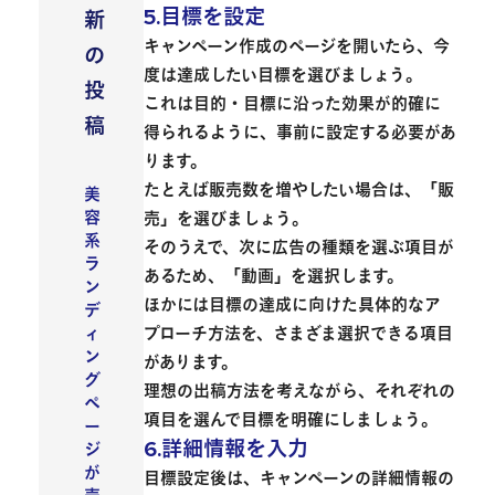
5.目標を設定
新
キャンペーン作成のページを開いたら、今
の
度は達成したい目標を選びましょう。
投
これは目的・目標に沿った効果が的確に
稿
得られるように、事前に設定する必要があ
ります。
WEBマーケティング
たとえば販売数を増やしたい場合は、「販
美
容
売」を選びましょう。
系
そのうえで、次に広告の種類を選ぶ項目が
ラ
あるため、「動画」を選択します。
ン
ほかには目標の達成に向けた具体的なア
デ
ィ
プローチ方法を、さまざま選択できる項目
ン
があります。
グ
理想の出稿方法を考えながら、それぞれの
ペ
項目を選んで目標を明確にしましょう。
ー
6.詳細情報を入力
ジ
が
目標設定後は、キャンペーンの詳細情報の