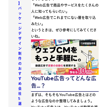
】
「Web広告で商品やサービスをたくさんの
パ
人に知ってもらいたい」
ッ
「Web広告でこれまでにない層を取り込
ケ
ー
みたい」
ジ
というときは、ぜひ参考にしてみてくださ
デ
いね。
ザ
イ
ン
制
作
の
お
す
YouTube広告ってどんな広
す
め
告…？
会
社
まずは、そもそもYouTube広告とはどの
5
ような広告なのか整理してみましょう。
選