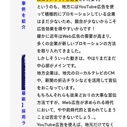
事
というのも、地方にはYouTube広告を使
例
って積極的にプロモーションしている企業
を
紹
はまだ少ないため、競合が少ないからこそ
介
広告効果を得やすいからです！
確かに近年はWeb広告の需要が高まり、
多くの企業が新しいプロモーションの方法
を取り入れてきました。
しかしそういった動きは、やはりまだまだ
【
中心部がメインです。
2
地方企業は、地元のローカルテレビのCM
0
や、新聞の折込チラシなどを活用して宣伝
2
3
をおこなっています。
最
もちろんそれらも従来どおりの大事な宣伝
新
方法ですが、Web広告が求められる時代
】
において、やや前時代的と言われてしまう
採
用
ことは否定できないでしょう…。
ラ
YouTube広告を使えば、地元だけでなく