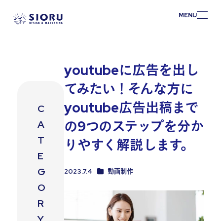
MENU
youtubeに広告を出し
てみたい！そんな方に
youtube広告出稿まで
C
の9つのステップを分か
A
T
りやすく解説します。
E
G
カテゴリー【マーケティングコラム】
2023.7.4
動画制作
投稿日
O
R
Y