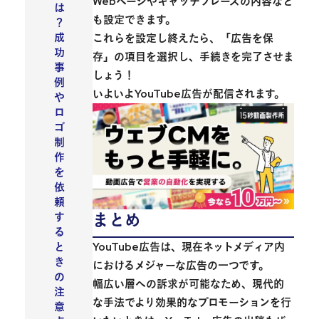
Webページやキャッチフレーズの内容など
は
も設定できます。
？
成
これらを設定し終えたら、「広告を保
功
存」の項目を選択し、手続きを完了させま
事
しょう！
例
いよいよYouTube広告が配信されます。
や
ロ
ゴ
制
作
を
依
頼
まとめ
す
る
YouTube広告は、現在ネットメディア内
と
き
におけるメジャーな広告の一つです。
の
幅広い層への訴求が可能なため、現代的
注
な手法でより効果的なプロモーションを行
意