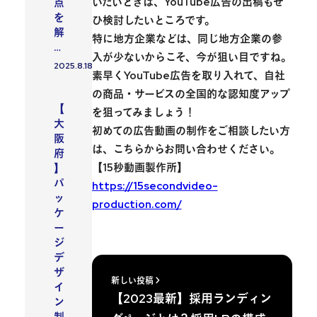
いたいときは、YouTube広告の出稿もぜ
点
を
ひ検討したいところです。
解
特に地方企業などは、同じ地方企業の参
…
入が少ないからこそ、今が狙い目ですね。
2025.8.18
投稿日
素早くYouTube広告を取り入れて、自社
の商品・サービスの全国的な認知度アップ
【
を狙ってみましょう！
大
初めての広告動画の制作をご相談したい方
阪
は、こちらからお問い合わせください。
府
【15秒動画製作所】
】
パ
https://15secondvideo-
ッ
production.com/
ケ
ー
ジ
デ
ザ
新しい投稿
イ
【2023最新】採用ランディン
ン