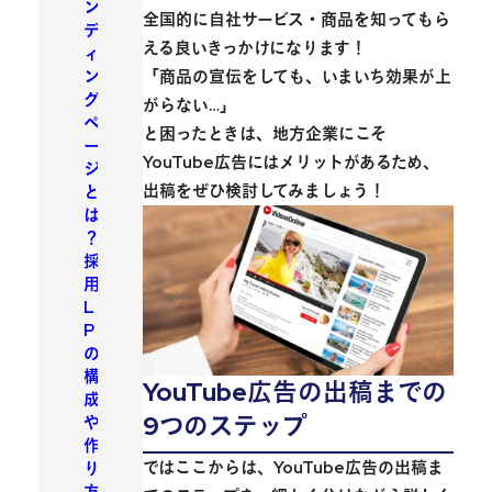
ン
全国的に自社サービス・商品を知ってもら
デ
える良いきっかけになります！
ィ
ン
「商品の宣伝をしても、いまいち効果が上
グ
がらない…」
ペ
と困ったときは、地方企業にこそ
ー
YouTube広告にはメリットがあるため、
ジ
出稿をぜひ検討してみましょう！
と
は
？
採
用
L
P
の
構
YouTube広告の出稿までの
成
9つのステップ
や
作
ではここからは、YouTube広告の出稿ま
り
方