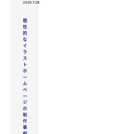
2025.7.28
投稿日
デザイン
個
性
的
な
イ
ラ
ス
ト
ホ
ー
ム
ペ
ー
ジ
の
制
作
事
例