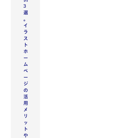
3
選
。
イ
ラ
ス
ト
ホ
ー
ム
ペ
ー
ジ
の
活
用
メ
リ
ッ
ト
や