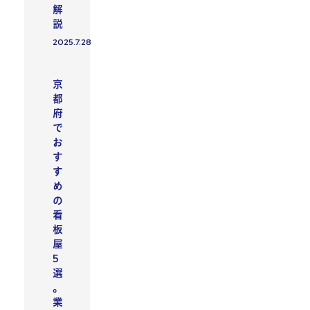
解
説
2025.7.28
投稿日
京
都
府
で
お
す
す
め
の
看
板
屋
5
選
。
業