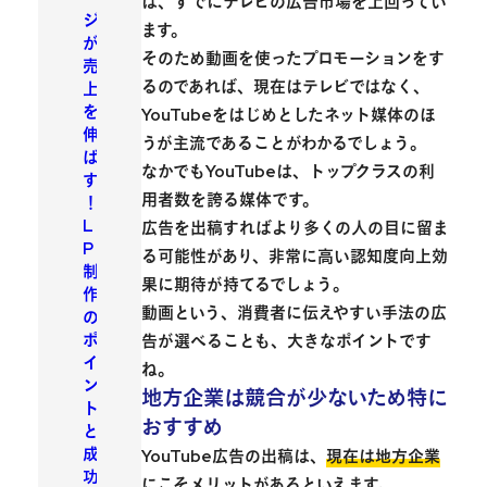
は、すでにテレビの広告市場を上回ってい
ジ
ます。
が
そのため
動画を使ったプロモーションをす
売
るのであれば、現在はテレビではなく、
上
を
YouTubeをはじめとしたネット媒体のほ
伸
うが主流
であることがわかるでしょう。
ば
なかでもYouTubeは、トップクラスの利
す
用者数を誇る媒体です。
！
L
広告を出稿すればより多くの人の目に留ま
P
る可能性があり、非常に高い認知度向上効
制
果に期待が持てるでしょう。
作
動画という、消費者に伝えやすい手法の広
の
ポ
告が選べることも、大きなポイントです
イ
ね。
ン
地方企業は競合が少ないため特に
ト
おすすめ
と
成
YouTube広告の出稿は、
現在は地方企業
功
にこそメリットがある
といえます。