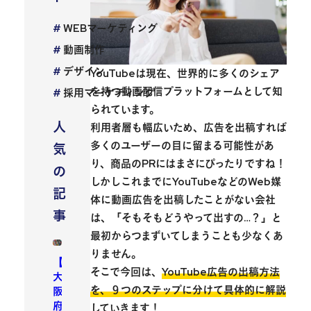
WEBマーケティング
動画制作
デザイン
YouTubeは現在、世界的に多くのシェア
を持つ動画配信プラットフォームとして知
採用マーケティング
られています。
人
利用者層も幅広いため、広告を出稿すれば
多くのユーザーの目に留まる可能性があ
気
り、商品のPRにはまさにぴったりですね！
の
しかしこれまでにYouTubeなどのWeb媒
記
体に動画広告を出稿したことがない会社
事
は、「そもそもどうやって出すの…？」と
最初からつまずいてしまうことも少なくあ
りません。
【
そこで今回は、
YouTube広告の出稿方法
大
を、９つのステップに分けて具体的に解説
阪
府
していきます！