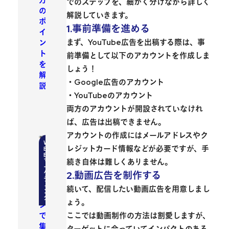
でのステップを、細かく分けながら詳しく
の
解説していきます。
ポ
1.事前準備を進める
イ
まず、YouTube広告を出稿する際は、事
ン
ト
前準備として以下のアカウントを作成しま
を
しょう！
解
・Google広告のアカウント
説
・YouTubeのアカウント
両方のアカウントが開設されていなけれ
ば、広告は出稿できません。
アカウントの作成にはメールアドレスやク
レジットカード情報などが必要ですが、手
ホ
続き自体は難しくありません。
ー
ム
2.動画広告を制作する
ペ
続いて、配信したい動画広告を用意しまし
ー
ょう。
ジ
ここでは動画制作の方法は割愛しますが、
で
集
ターゲットに合っていてインパクトのある