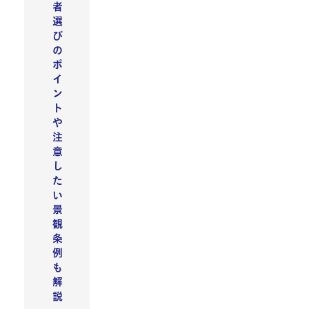
者
選
び
の
ポ
イ
ン
ト
や
注
意
し
た
い
景
観
条
例
も
解
説