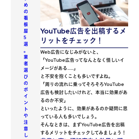
め
の
看
板
YouTube広告を出稿するメ
屋
5
リットをチェック！
選
。
Web広告になじみがないと、
業
「YouTube広告ってなんとなく怪しいイ
者
メージがある……」
選
と不安を抱くことも多いですよね。
び
の
「周りの流れに乗ってそろそろYouTube
ポ
広告も検討したいけれど、本当に効果があ
イ
るのか不安」
ン
といったように、効果があるのか疑問に思
ト
や
っている人も多いでしょう。
注
そんなときは、まずYouTube広告を出稿
意
するメリットをチェックしてみましょう！
し