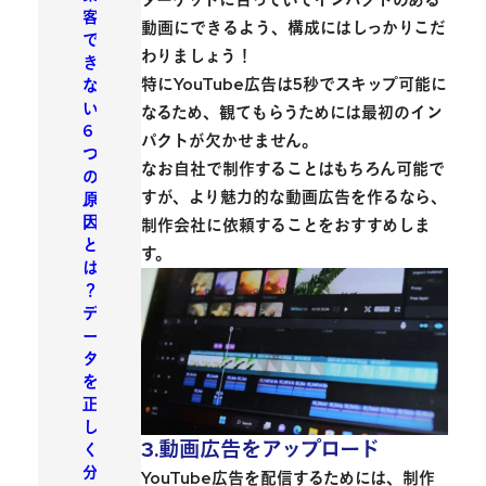
客
動画にできるよう、構成にはしっかりこだ
で
わりましょう！
き
特にYouTube広告は5秒でスキップ可能に
な
い
なるため、観てもらうためには最初のイン
6
パクトが欠かせません。
つ
なお自社で制作することはもちろん可能で
の
すが、より魅力的な動画広告を作るなら、
原
因
制作会社に依頼することをおすすめしま
と
す。
は
？
デ
ー
タ
を
正
し
3.動画広告をアップロード
く
分
YouTube広告を配信するためには、制作