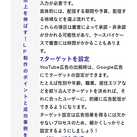
売
入力が必要です。
上
具体的には、配信する期間や予算、配信す
を
る地域などを選ぶ流れです。
伸
ば
これらの項目は審査によって承認・非承認
す
が分かれる可能性があり、ケースバイケー
！
スで審査には時間がかかることもありま
L
す。
P
制
7.ターゲットを設定
作
YouTube広告の出稿時は、Google広告
の
にてターゲットの設定ができます。
ポ
たとえば性別や年齢、職業、居住エリアな
イ
ン
どを絞り込んでターゲットを決めれば、そ
ト
れに合ったユーザーに、的確に広告配信が
と
できるようになります。
成
ターゲット設定は広告効果を得るには欠か
功
事
せないプロセスのため、細かくしっかりと
例
設定するようにしましょう！
を