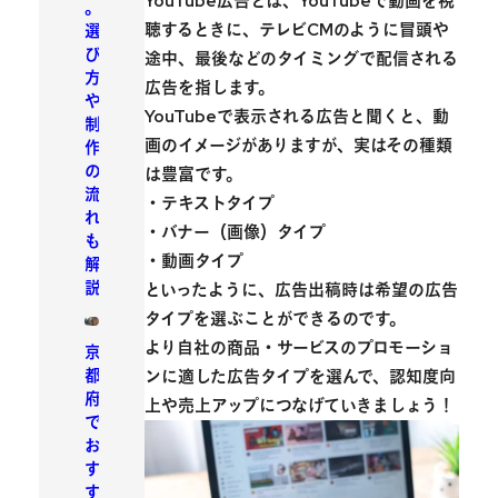
YouTube広告とは、YouTubeで動画を視
。
聴するときに、テレビCMのように冒頭や
選
び
途中、最後などのタイミングで配信される
方
広告を指します。
や
YouTubeで表示される広告と聞くと、動
制
画のイメージがありますが、実はその種類
作
の
は豊富です。
流
・テキストタイプ
れ
・バナー（画像）タイプ
も
・動画タイプ
解
説
といったように、広告出稿時は希望の広告
タイプを選ぶことができるのです。
より自社の商品・サービスのプロモーショ
京
都
ンに適した広告タイプを選んで、認知度向
府
上や売上アップにつなげていきましょう！
で
お
す
す