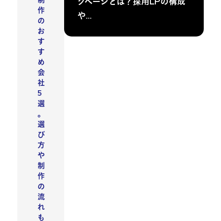
制
グページとは？採用LPの構成
作
や…
の
お
す
す
め
会
社
5
選
。
選
び
方
や
制
作
の
流
れ
も