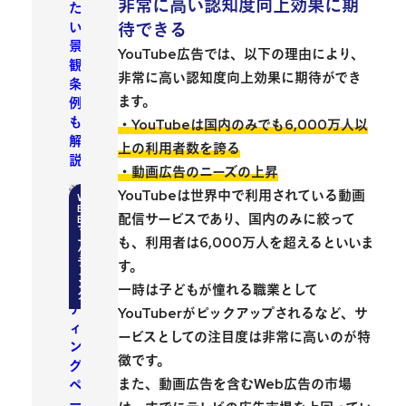
非常に高い認知度向上効果に期
た
い
待できる
景
YouTube広告では、以下の理由により、
観
非常に高い認知度向上効果に期待ができ
条
ます。
例
も
・YouTubeは国内のみでも6,000万人以
解
上の利用者数を誇る
説
・動画広告のニーズの上昇
YouTubeは世界中で利用されている動画
美
配信サービスであり、国内のみに絞って
容
も、利用者は6,000万人を超えるといいま
系
す。
ラ
ン
一時は子どもが憧れる職業として
デ
YouTuberがピックアップされるなど、サ
ィ
ービスとしての注目度は非常に高いのが特
ン
徴です。
グ
また、動画広告を含むWeb広告の市場
ペ
ー