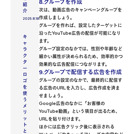
8.グループを作成
紹
次は、動画広告のキャンペーングループを
介
作成しましょう。
2025.8.18
投稿日
グループを作れば、設定したターゲットに
沿ったYouTube広告の配信が可能になり
WEBマーケティング
キ
ます。
ャ
グループ設定のなかでは、性別や年齢など
ラ
ク
細かい属性が決められるため、効率的かつ
タ
効果的な広告配信につながります。
ー
9.グループで配信する広告を作成
ロ
グループの設定のなかで、最終的に配信す
ゴ
を
る広告のURLを入力し、広告作成を済ま
使
せましょう。
う
Google広告のなかに「お客様の
メ
YouTube動画」という項目が出るため、
リ
ッ
URLを貼り付けます。
ト
ほかには広告クリック後に表示される
と