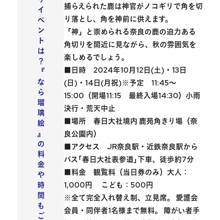
捕らえられた鹿は神官がノコギリで角を切
イ
り落とし、角を神前に供えます。
ベ
ン
「神」と崇められる奈良の鹿の
迫力ある
ト
角切り
を間近に見ながら、秋の雰囲気を
は
楽しめるでしょう。
？
■日時 2024年10月12日(土)・13日
『
な
(日)・14日(月祝)※予定 11:45～
ら
15:00（開場11:15 最終入場14:30）小雨
瑠
決行・荒天中止
璃
■場所 春日大社境内 鹿苑角きり場（奈
絵
』
良公園内）
の
■アクセス JR奈良駅・近鉄奈良駅から
料
バス｢春日大社表参道｣下車、徒歩約7分
金
■料金 観覧料（当日券のみ）大人：
や
1,000円 こども：500円
時
間
※全て完全入れ替え制、立見席。 愛護会
も
会員・同伴者1名様まで無料。 障がい者手
ご