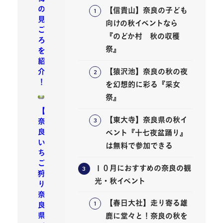
の
【信貴山】奈良の子ども
見
向けの秋イベントなら
ご
『のどか村 秋の収穫
ろ
祭』
を
紹
介
【猿沢池】奈良の秋の夜
！
を幻想的に彩る『采女
祭』
【
【東大寺】奈良県の秋イ
奈
良
ベント『十七夜盆踊り』
い
は無料で参加できる
ち
ご
１０月におすすめの奈良の観
狩
光・秋イベント
り
奈
【春日大社】走り寄る雄
良
県
鹿に堂々と！奈良の秋を