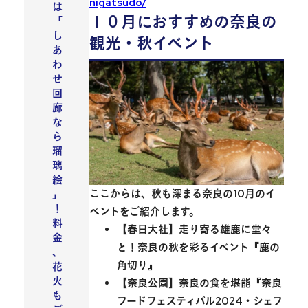
nigatsudo/
は
１０月におすすめの奈良の
「
し
観光・秋イベント
あ
わ
せ
回
廊
な
ら
瑠
璃
絵
ここからは、秋も深まる奈良の10月のイ
」
！
ベントをご紹介します。
料
【春日大社】走り寄る雄鹿に堂々
金
と！奈良の秋を彩るイベント『鹿の
、
角切り』
花
火
【奈良公園】奈良の食を堪能『奈良
も
フードフェスティバル2024・シェフ