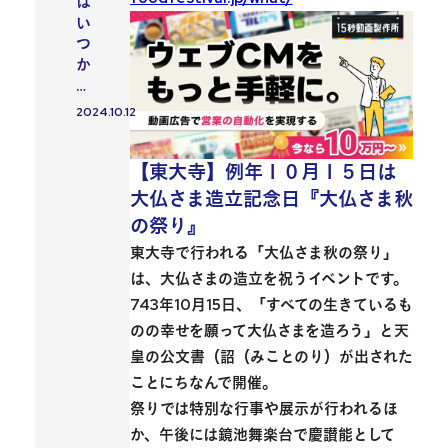
は
い
つ
か
…
2024.10.12
投稿日
【東大寺】例年１０月１５日は
大仏さま造立記念日『大仏さま秋
の祭り』
東大寺で行われる「大仏さま秋の祭り」
は、大仏さまの造立を祝うイベントです。
743年10月15日、「すべての生きているも
のの幸せを願って大仏さまを造ろう」と天
皇の公文書（詔（みことのり）が出された
ことにちなんで開催。
祭りでは特別な行事や展示が行われるほ
か、午後には鏡池舞楽台で慶讃能として