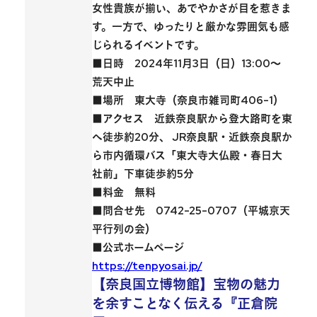
女性貴族が揃い、あでやかさが目を惹きま
す。一方で、
ゆったりと厳かな雰囲気
も感
じられるイベントです。
■日時 2024年11月3日（日）13:00～
荒天中止
■場所 東大寺（奈良市雑司町406-1）
■アクセス 近鉄奈良駅から登大路町を東
へ徒歩約20分、 JR奈良駅・近鉄奈良駅か
ら市内循環バス「東大寺大仏殿・春日大
社前」下車徒歩約5分
■料金 無料
■問合せ先 0742-25-0707（平城京天
平行列の会）
■公式ホームページ
https://tenpyosai.jp/
【奈良国立博物館】宝物の魅力
を余すことなく伝える『正倉院