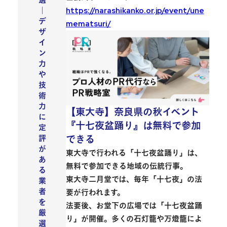
選
https://narashikanko.or.jp/event/une
｜
デ
mematsuri/
ザ
イ
ン
力
や
技
術
力
【東大寺】奈良県の秋イベント
に
『十七夜盆踊り』は無料で参加
定
できる
評
が
東大寺で行われる「十七夜盆踊り」
は、
あ
無料で参加できる地域の伝統行事。
る
東大寺二月堂では、毎年「十七夜」の法
業
者
要が行われます。
を
法要後、お堂下の広場では「十七夜盆踊
厳
り」が開催。多くの石灯籠や万燈籠によ
選