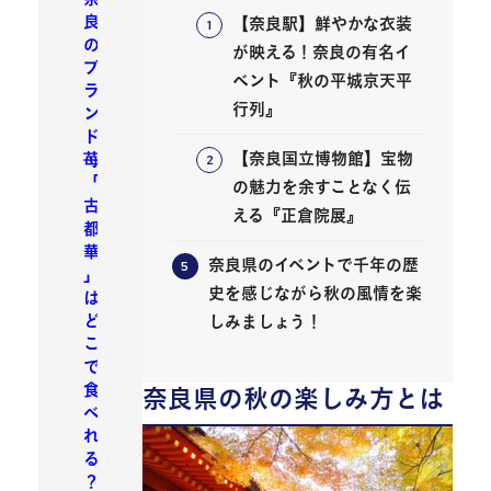
良
【奈良駅】鮮やかな衣装
の
が映える！奈良の有名イ
ブ
ベント『秋の平城京天平
ラ
行列』
ン
ド
【奈良国立博物館】宝物
苺
「
の魅力を余すことなく伝
古
える『正倉院展』
都
華
奈良県のイベントで千年の歴
」
史を感じながら秋の風情を楽
は
ど
しみましょう！
こ
で
食
奈良県の秋の楽しみ方とは
べ
れ
る
？