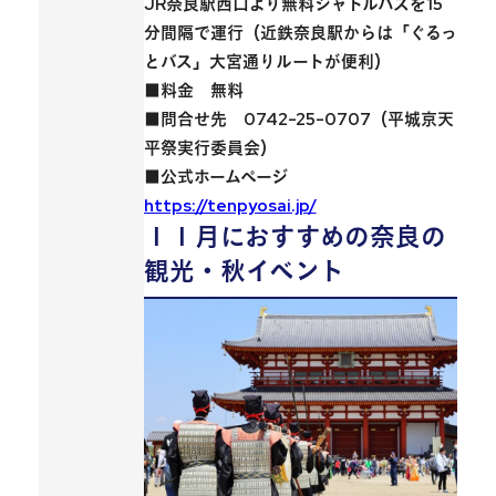
JR奈良駅西口より無料シャトルバスを15
分間隔で運行（近鉄奈良駅からは「ぐるっ
とバス」大宮通りルートが便利）
■料金 無料
■問合せ先 0742-25-0707（平城京天
平祭実行委員会）
■公式ホームページ
https://tenpyosai.jp/
１１月におすすめの奈良の
観光・秋イベント