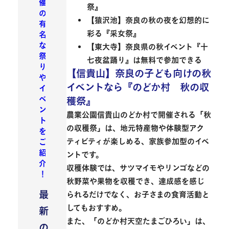
催
祭』
の
【猿沢池】奈良の秋の夜を幻想的に
有
彩る『采女祭』
名
な
【東大寺】奈良県の秋イベント『十
祭
七夜盆踊り』は無料で参加できる
り
【信貴山】奈良の子ども向けの秋
や
イベントなら『のどか村 秋の収
イ
ベ
穫祭』
ン
農業公園
信貴山のどか村
で開催される
「秋
ト
の収穫祭」
は、地元特産物や体験型アク
を
ティビティが楽しめる、家族参加型のイベ
ご
紹
ントです。
介
収穫体験では、サツマイモやリンゴなどの
！
秋野菜や果物を収穫でき、達成感を感じ
最
られるだけでなく、お子さまの食育活動と
してもおすすめ。
新
また、
「のどか村天空たまごひろい」
は、
の