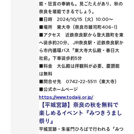
能・狂言の奉納も。
見ごたえがあり、秋の
奈良を堪能できる
でしょう。
■日時 2024/10/15（火）10:00～
■場所 東大寺（奈良市雑司町406-1）
■アクセス 近鉄奈良駅から登大路町を東
へ徒歩約20分、 JR奈良駅・近鉄奈良駅か
ら市内循環バス「東大寺大仏殿・春日大
社前」下車徒歩約5分
■料金 大仏殿は拝観料が必要、慶讃能
は無料
■問合せ先 0742-22-5511（東大寺）
■公式ホームページ
https://www.todaiji.or.jp/
【平城宮跡】奈良の秋を無料で
楽しめるイベント『みつきうまし
祭り』
平城宮跡・朱雀門ひろばで行われる「みつ