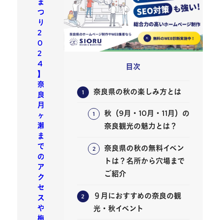
ま
つ
り
2
0
2
4
目次
】
奈
奈良県の秋の楽しみ方とは
良
月
秋（9月・10月・11月）の
ヶ
瀬
奈良観光の魅力とは？
ま
で
奈良県の秋の無料イベン
の
トは？名所から穴場まで
ア
ご紹介
ク
セ
９月におすすめの奈良の観
ス
や
光・秋イベント
梅