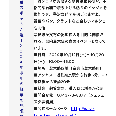
一流シェフが調理する奈良県産食材や、本
葉
格的な石窯で焼き上げる熱々のピッツァを
ス
ポ
堪能でき、贅沢な時間を過ごせますよ。
ッ
野菜やパン、クラフトなど楽しいマルシェ
ト
も開催!
7
奈良県産食材の認知拡大を目的に開催さ
選
！
れる、
県内最大級の食のイベント
となって
2
います。
0
■日時 2024年10月12日(土)〜10月20
2
日(日) 10:00〜16:00
4
年
■場所 登大路園地（奈良市登大路町）
今
■アクセス 近鉄奈良駅から徒歩6分、JR
年
奈良駅から徒歩20分
の
■料金 散策無料。購入時は料金が必要
紅
葉
■問合せ先 0743-73-8877（シェフェ
の
スタ事務局）
見
■公式ホームページ
http://nara-
頃
foodfestival.jp/what/