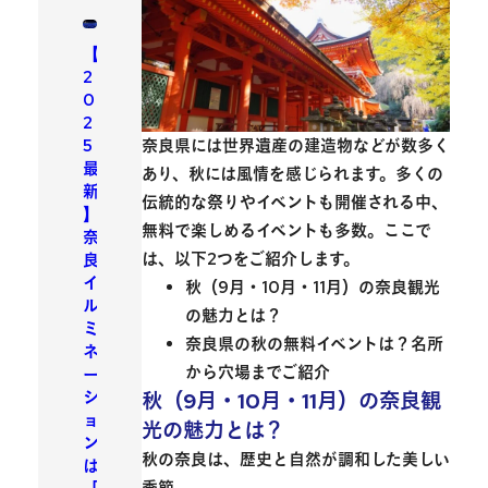
【
2
0
2
5
奈良県には世界遺産の建造物などが数多く
最
あり、秋には風情を感じられます。多くの
新
伝統的な祭りやイベントも開催される中、
】
無料で楽しめるイベントも多数。ここで
奈
は、以下2つをご紹介します。
良
イ
秋（9月・10月・11月）の奈良観光
ル
の魅力とは？
ミ
奈良県の秋の無料イベントは？名所
ネ
から穴場までご紹介
ー
シ
秋（9月・10月・11月）の奈良観
ョ
光の魅力とは？
ン
秋の奈良は、
歴史と自然が調和
した美しい
は