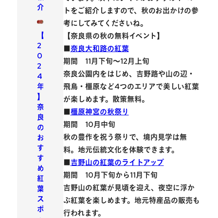
介
トをご紹介しますので、秋のお出かけの参
考にしてみてくださいね。
【
【奈良県の秋の無料イベント】
2
■
奈良大和路の紅葉
0
期間 11月下旬～12月上旬
2
奈良公園内をはじめ、吉野路や山の辺・
4
年
飛鳥・橿原など4つのエリアで美しい紅葉
】
が楽しめます。散策無料。
奈
■
橿原神宮の秋祭り
良
期間 10月中旬
の
秋の豊作を祝う祭りで、境内見学は無
お
す
料。地元伝統文化を体験できます。
す
■
吉野山の紅葉のライトアップ
め
期間 10月下旬から11月下旬
紅
吉野山の紅葉が見頃を迎え、夜空に浮か
葉
ス
ぶ紅葉を楽しめます。地元特産品の販売も
ポ
行われます。