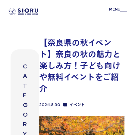
MENU
【奈良県の秋イベン
ト】奈良の秋の魅力と
楽しみ方！子ども向け
C
や無料イベントをご紹
A
T
介
E
G
カテゴリー【奈良コラム】
2024.8.30
イベント
投稿日
O
R
Y