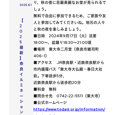
り、秋の夜に
荘厳美麗なお堂
が見られるで
2025.6.1
投稿日
しょう。
無料で自由に参加
できるため、ご家族や友
イベント
【
人と参加してみてくださいね。地元の人々
2
と秋の夜を楽しみましょう。
0
■日時 2024年9月17日（火）法要
2
5
18:00～、盆踊り18:30～21:00頃
最
■場所 東大寺二月堂（奈良市雑司町
新
406-1）
】
■アクセス JR奈良駅・近鉄奈良駅から
奈
良
市内循環バス「東大寺大仏殿・春日大社
イ
前」下車徒歩5分、
ル
近鉄奈良駅から徒歩約20分
ミ
■料金 無料
ネ
■問合せ先 0742-22-5511（東大寺）
ー
シ
■公式ホームページ
ョ
https://www.todaiji.or.jp/information/
ン