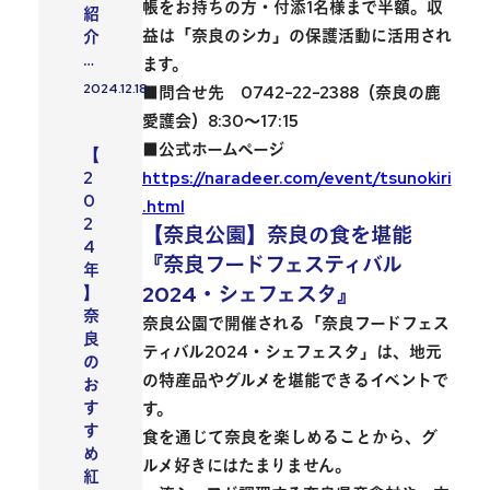
帳をお持ちの方・付添1名様まで半額。収
紹
益は「奈良のシカ」の保護活動に活用され
介
…
ます。
2024.12.18
■問合せ先 0742-22-2388（奈良の鹿
投稿日
愛護会）8:30〜17:15
おすすめスポット
■公式ホームページ
【
https://naradeer.com/event/tsunokiri
2
0
.html
2
【奈良公園】奈良の食を堪能
4
『奈良フードフェスティバル
年
2024・シェフェスタ』
】
奈
奈良公園
で開催される
「奈良フードフェス
良
ティバル2024・シェフェスタ」
は、地元
の
の特産品やグルメを堪能できるイベントで
お
す
す。
す
食を通じて奈良を楽しめる
ことから、グ
め
ルメ好きにはたまりません。
紅