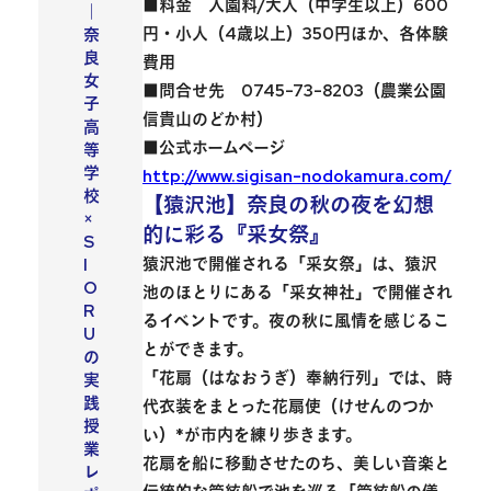
■料金 入園料/大人（中学生以上）600
｜
円・小人（4歳以上）350円ほか、各体験
奈
良
費用
女
■問合せ先 0745-73-8203（農業公園
子
信貴山のどか村）
高
■公式ホームページ
等
学
http://www.sigisan-nodokamura.com/
校
【猿沢池】奈良の秋の夜を幻想
×
的に彩る『采女祭』
S
猿沢池で開催される「采女祭」
は、
猿沢
I
O
池
のほとりにある「采女神社」で開催され
R
るイベントです。夜の秋に風情を感じるこ
U
とができます。
の
「花扇（はなおうぎ）奉納行列」では、時
実
践
代衣装をまとった花扇使（けせんのつか
授
い）*が市内を練り歩きます。
業
花扇を船に移動させたのち、美しい音楽と
レ