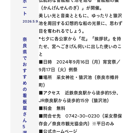
伝統的な管絃船で池を巡る「管絃船の儀
ポ
ー
（かんげんせんのぎ）」が開催。
ト
美しい光と音楽とともに、
ゆったりと猿沢
2026.5.9
投稿日
池を周回する幻想的な船の光景
に、思わず
目を奪われるでしょう。
会社紹介
*七夕に各公家から「花」「挨拶状」を持
奈
良
たせ、宮へごきげん伺いに出した使いのこ
県
と
で
■日時 2024年9月16日（月）宵宮祭／
お
9月17日（火）例祭
す
す
■場所 采女神社・猿沢池（奈良市樽井
め
町）
の
■アクセス 近鉄奈良駅から徒歩約5分、
看
JR奈良駅から徒歩約15分（猿沢池）
板
屋
■料金 無料
さ
■問合せ先 0742-30-0230（采女祭保
ん
存会／奈良市観光協会内）※平日のみ
5
■公式ホームページ