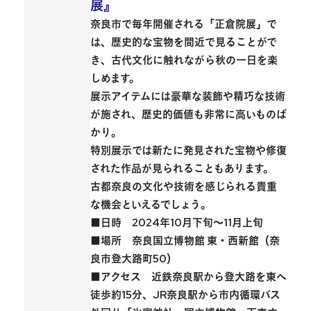
展』
奈良市で毎年開催される「正倉院展」
で
は、歴史的な宝物を間近で見ることがで
き、古代文化に触れながら秋の一日を楽
しめます。
展示アイテムには豪華な装飾や精巧な技術
が施され、
歴史的価値も非常に高い
ものば
かり。
特別展示では新たに発見された宝物や修復
された作品が見られることもあります。
古都奈良
の文化や技術を感じられる貴重
な機会といえるでしょう。
■日時 2024年10月下旬～11月上旬
■場所 奈良国立博物館 東・西新館（奈
良市登大路町50）
■アクセス 近鉄奈良駅から登大路を東へ
徒歩約15分、JR奈良駅から市内循環バス