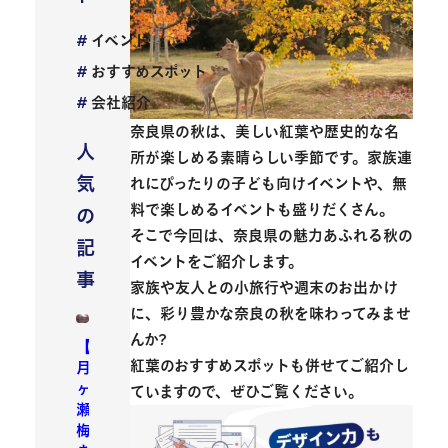
イベント
おすすめスポット
会社紹介
奈良県の秋は、美しい紅葉や歴史的な名
人
所が楽しめる素晴らしい季節です。家族連
気
れにぴったりの子ども向けイベントや、無
料で楽しめるイベントも盛りだくさん。
の
そこで今回は、
奈良県の魅力あふれる秋の
記
イベント
をご紹介します。
事
家族や友人との小旅行や週末のお出かけ
に、彩り豊かな奈良の秋を味わってみませ
んか?
【
紅葉のおすすめスポット
も併せてご紹介し
月
ヶ
ていますので、ぜひご覧ください。
瀬
梅