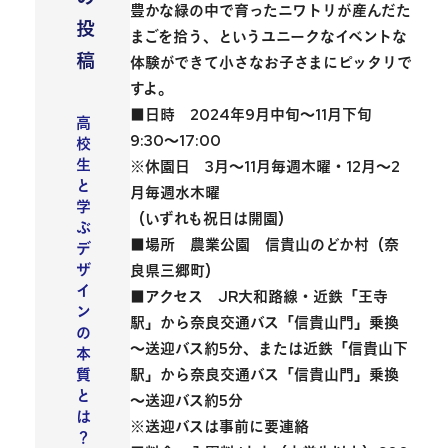
豊かな緑の中で育ったニワトリが産んだた
投
まごを拾う、というユニークなイベントな
稿
体験ができて小さなお子さまにピッタリで
すよ。
■日時 2024年9月中旬～11月下旬
高
9:30～17:00
校
生
※休園日 3月～11月毎週木曜・12月～2
と
月毎週水木曜
学
（いずれも祝日は開園）
ぶ
■場所 農業公園 信貴山のどか村（奈
デ
ザ
良県三郷町）
イ
■アクセス JR大和路線・近鉄「王寺
ン
駅」から奈良交通バス「信貴山門」乗換
の
～送迎バス約5分、または近鉄「信貴山下
本
駅」から奈良交通バス「信貴山門」乗換
質
と
～送迎バス約5分
は
※送迎バスは事前に要連絡
？