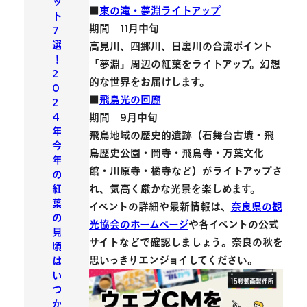
ッ
■
東の滝・夢淵ライトアップ
ト
期間 11月中旬
7
選
高見川、四郷川、日裏川の合流ポイント
！
「夢淵」周辺の紅葉をライトアップ。幻想
2
的な世界をお届けします。
0
■
飛鳥光の回廊
2
4
期間 9月中旬
年
飛鳥地域の歴史的遺跡（石舞台古墳・飛
今
鳥歴史公園・岡寺・飛鳥寺・万葉文化
年
館・川原寺・橘寺など）がライトアップさ
の
紅
れ、気高く厳かな光景を楽しめます。
葉
イベントの詳細や最新情報は、
奈良県の観
の
光協会のホームページ
や各イベントの公式
見
サイトなどで確認しましょう。奈良の秋を
頃
思いっきりエンジョイしてください。
は
い
つ
か