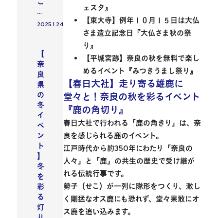
ご
ェスタ』
…
【東大寺】例年１０月１５日は大仏
2025.1.24
投稿日
さま造立記念日『大仏さま秋の祭
り』
イベント
【
【平城宮跡】奈良の秋を無料で楽し
奈
めるイベント『みつきうまし祭り』
良
【春日大社】走り寄る雄鹿に
県
の
堂々と！奈良の秋を彩るイベント
冬
『鹿の角切り』
イ
春日大社で行われる「鹿の角きり」
は、奈
ベ
良を感じられる鹿のイベント。
ン
ト
江戸時代から約350年にわたり「奈良の
】
人々」と「鹿」の共生の歴史で受け継が
冬
れる
伝統行事
です。
を
勢子（せこ）が一列に隊形をつくり、激し
彩
る
く剛猛なオス鹿にも恐れず、堂々果敢にオ
灯
ス鹿を追い込みます。
り