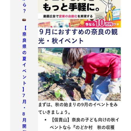
ら
？
【
９月におすすめの奈良の観
奈
光・秋イベント
良
県
の
夏
イ
ベ
ン
ト
】
7
月
まずは、秋の始まりの9月のイベントをみ
・
ていきましょう。
8
【信貴山】奈良の子ども向けの秋イ
月
開
ベントなら『のどか村 秋の収穫