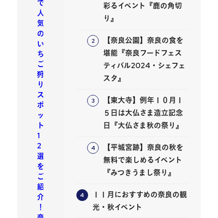
で
彩るイベント『鹿の角切
人
り』
気
の
【奈良公園】奈良の食を
い
堪能『奈良フードフェス
ち
ご
ティバル2024・シェフェ
狩
スタ』
り
ス
【東大寺】例年１０月１
ポ
５日は大仏さま造立記念
ッ
ト
日『大仏さま秋の祭り』
1
2
【平城宮跡】奈良の秋を
選
無料で楽しめるイベント
を
『みつきうまし祭り』
ご
紹
１１月におすすめの奈良の観
介
！
光・秋イベント
奈