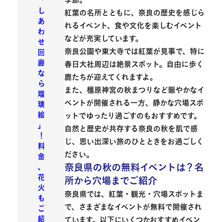
季節。
「
し
紅葉の名所とともに、
奈良の歴史を感じら
あ
れるイベント
、
食や文化を楽しむイベント
わ
などが充実しています。
せ
奈良公園や東大寺では紅葉が見事で、特に
回
廊
春日大社周辺は絶景スポット。自由に歩く
な
鹿たちが迎えてくれますよ。
ら
また、橿原神宮の秋まつりなど賑やかなイ
瑠
ベントが開催される一方、静かな穴場スポ
璃
絵
ットでゆったり過ごすのもおすすめです。
」
自然と歴史が共存する奈良の秋を肌で感
！
じ、思い出深い旅のひとときをお過ごしく
料
ださい。
金
奈良県の秋の無料イベントは？名
、
花
所から穴場までご紹介
火
奈良県では、
紅葉
・
観光
・
穴場スポット
ま
も
で、さまざまなイベントが無料で開催され
ご
紹
ています。以下にいくつかおすすめイベン