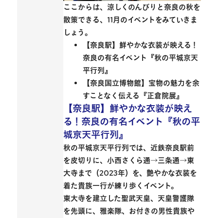
ここからは、涼しくのんびりと奈良の秋を
散策できる、11月のイベントをみていきま
しょう。
【奈良駅】鮮やかな衣装が映える！
奈良の有名イベント『秋の平城京天
平行列』
【奈良国立博物館】宝物の魅力を余
すことなく伝える『正倉院展』
【奈良駅】鮮やかな衣装が映え
る！奈良の有名イベント『秋の平
城京天平行列』
秋の平城京天平行列
では、
近鉄奈良駅前
を皮切りに、小西さくら通→三条通→東
大寺まで（2023年）を、艶やかな衣装を
着た貴族一行が練り歩くイベント。
東大寺を建立した聖武天皇、天皇警護隊
を先頭に、雅楽隊、お付きの男性貴族や