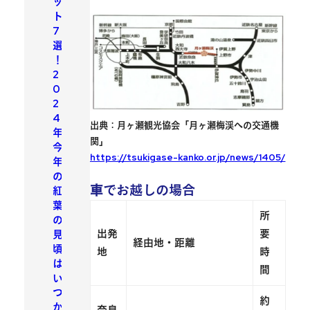
ッ
ト
7
選
！
2
0
2
4
出典：月ヶ瀬観光協会「月ヶ瀬梅渓への交通機
年
関」
今
https://tsukigase-kanko.or.jp/news/1405/
年
の
車
でお越しの場合
紅
葉
所
の
出発
要
見
経由地・距離
頃
地
時
は
間
い
つ
約
か