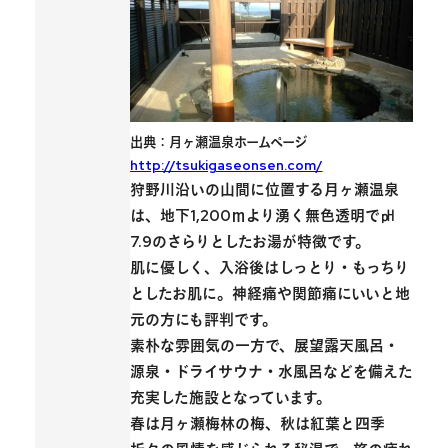
出典：月ヶ瀬温泉ホームページ
http://tsukigaseonsen.com/
狩野川沿いの山間に位置する
月ヶ瀬温泉
は、地下1,200ｍより湧く無色透明で㏗
7.9のさらりとしたお湯が特徴です。
肌に優しく、入浴後はしっとり・もっちり
としたお肌に。神経痛や関節痛にいいと地
元の方にも評判です。
素朴な雰囲気の一方で、
展望露天風呂
・
源泉・ドライサウナ・水風呂などを備えた
充実した施設となっています。
春は月ヶ瀬梅林の梅、秋は紅葉と四季