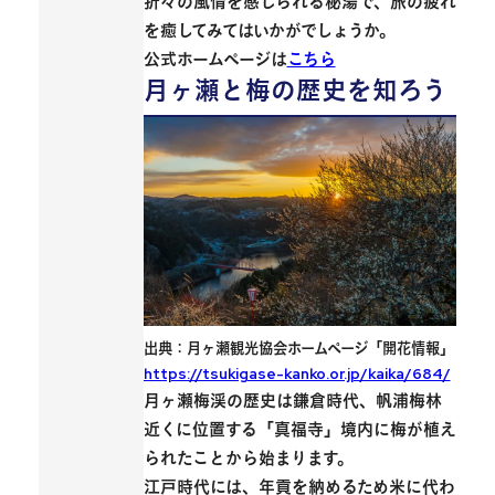
折々の風情を感じられる秘湯で、旅の疲れ
を癒してみてはいかがでしょうか。
公式ホームページは
こちら
月ヶ瀬と梅の歴史を知ろう
出典：月ヶ瀬観光協会ホームページ「開花情報」
https://tsukigase-kanko.or.jp/kaika/684/
月ヶ瀬梅渓の歴史は鎌倉時代、帆浦梅林
近くに位置する「
真福寺
」境内に梅が植え
られたことから始まります。
江戸時代には、年貢を納めるため米に代わ