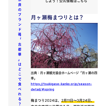
しよう！公式情報はこちら
良
の
ブ
月ヶ瀬梅まつりとは？
ラ
ン
ド
苺
「
古
都
華
」
は
ど
出典：月ヶ瀬観光協会ホームページ「月ヶ瀬の四
こ
季」
で
https://tsukigase-kanko.or.jp/season-
食
べ
detail/#spring
れ
る
梅まつり2024は、
2月11日〜3月24日
、
？