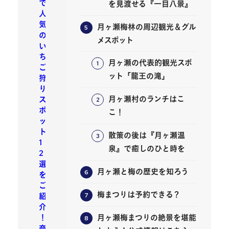
で
を見渡せる『一目八景』
人
気
月ヶ瀬梅林の周辺観光＆グル
の
メスポット
い
ち
月ヶ瀬の代表的観光スポ
ご
ット「龍王の滝」
狩
り
月ヶ瀬村のランチはこ
ス
ポ
こ！
ッ
ト
散策の後は『月ヶ瀬温
1
泉』で癒しのひと時を
2
選
月ヶ瀬と梅の歴史を知ろう
を
ご
梅まつりは予約できる？
紹
介
！
月ヶ瀬梅まつりの絶景を堪能
奈