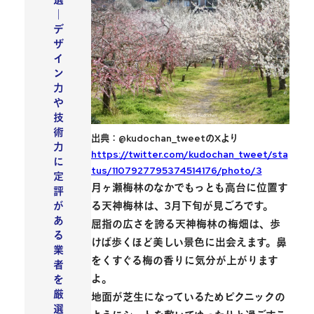
選
｜
デ
ザ
イ
ン
力
や
技
術
出典：@kudochan_tweetのXより
力
https://twitter.com/kudochan_tweet/sta
に
tus/1107927795374514176/photo/3
定
月ヶ瀬梅林のなかでもっとも高台に位置す
評
る
天神梅林
は、3月下旬が見ごろです。
が
あ
屈指の広さを誇る天神梅林の梅畑は、
歩
る
けば歩くほど美しい景色に出会えます
。鼻
業
をくすぐる梅の香りに気分が上がります
者
よ。
を
厳
地面が芝生になっているためピクニックの
選