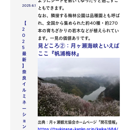
ようにシートを敷いてゆったりと過ごすこ
2025.6.1
投稿日
ともできます。
なお、隣接する
梅林公園
は品種園とも呼ば
イベント
れ、全国から集められた約40種・約270
【
2
本の育ちざかりの若木などが植えられてい
0
ます。一見の価値ありです。
2
見どころ②：月ヶ瀬海峡といえば
5
ここ『帆浦梅林』
最
新
】
奈
良
イ
ル
ミ
ネ
ー
シ
ョ
出典：月ヶ瀬観光協会ホームページ「開花情報」
ン
https://tsukigase-kanko.or.jp/kaika/684/