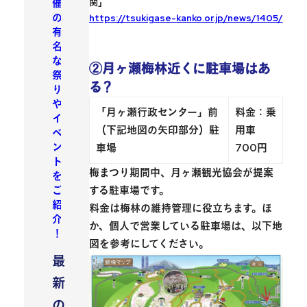
関」
催
の
https://tsukigase-kanko.or.jp/news/1405/
有
名
な
②月ヶ瀬梅林近くに駐車場はあ
祭
る？
り
や
「月ヶ瀬行政センター」前
料金：乗
イ
（下記地図の矢印部分）駐
用車
ベ
ン
車場
700円
ト
梅まつり期間中、月ヶ瀬観光協会が提案
を
する駐車場です。
ご
紹
料金は梅林の維持管理に役立ちます。ほ
介
か、個人で営業している駐車場は、以下地
！
図を参考にしてください。
最
新
の