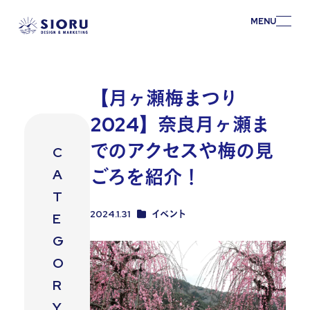
MENU
【月ヶ瀬梅まつり
2024】奈良月ヶ瀬ま
でのアクセスや梅の見
C
ごろを紹介！
A
T
カテゴリー【奈良コラム】
2024.1.31
イベント
E
投稿日
G
O
R
Y