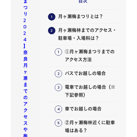
目次
ま
つ
り
月ヶ瀬梅まつりとは？
2
0
月ヶ瀬梅林までのアクセス・
2
駐車場・入場料は？
4
】
①月ヶ瀬梅まつりまでの
奈
良
アクセス方法
月
ヶ
バスでお越しの場合
瀬
ま
電車でお越しの場合（※
で
下記参照）
の
ア
車でお越しの場合
ク
セ
②月ヶ瀬梅林近くに駐車
ス
や
場はある？
梅