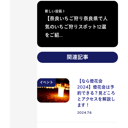
新しい投稿
【奈良いちご狩り奈良県で人
気のいちご狩りスポット12選
をご紹…
関連記事
【なら燈花会
イベント
2024】燈花会は予
約できる？見どころ
とアクセスを解説し
ます！
2024.7.6
投稿日