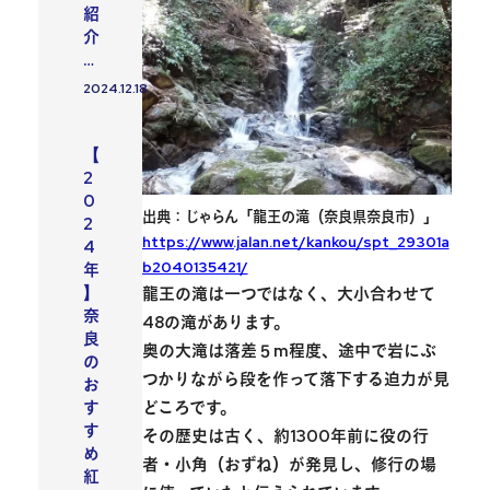
紹
介
…
2024.12.18
投稿日
おすすめスポット
【
2
0
出典：じゃらん「龍王の滝（奈良県奈良市）」
2
https://www.jalan.net/kankou/spt_29301a
4
b2040135421/
年
】
龍王の滝
は一つではなく、大小合わせて
奈
48の滝があります。
良
奥の大滝は落差５m程度、途中で岩にぶ
の
つかりながら段を作って落下する迫力が見
お
どころです。
す
す
その歴史は古く、約1300年前に役の行
め
者・小角（おずね）が発見し、修行の場
紅