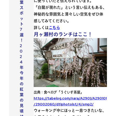
に使っていたと伝えられています。
葉
「白龍が現れた」という言い伝えもある、
ス
ポ
神秘的な雰囲気と清々しい空気
をぜひ体
ッ
感してみてください。
ト
詳しくは
こちら
7
月ヶ瀬村のランチはここ！
選
！
2
0
2
4
年
今
年
の
紅
出典：食べログ「うぐいす茶屋」
葉
https://tabelog.com/nara/A2901/A290101
の
/29002060/dtlphotolst/4/smp2/
見
ウォーキング中にほっと一息つきたいな、
頃