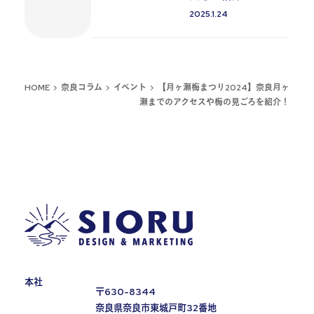
2025.1.24
投稿日
HOME
奈良コラム
イベント
【月ヶ瀬梅まつり2024】奈良月ヶ
瀬までのアクセスや梅の見ごろを紹介！
本社
〒630-8344
奈良県奈良市東城戸町32番地