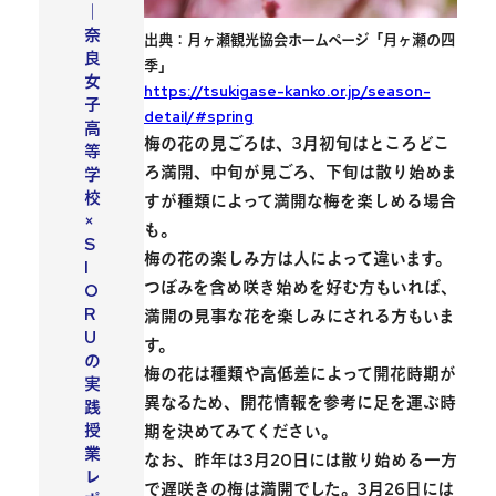
｜
奈
出典：月ヶ瀬観光協会ホームページ「月ヶ瀬の四
良
季」
女
https://tsukigase-kanko.or.jp/season-
子
detail/#spring
高
梅の花の見ごろは、
3月初旬はところどこ
等
ろ満開、中旬が見ごろ、下旬は散り始めま
学
校
す
が種類によって満開な梅を楽しめる場合
×
も。
S
梅の花の楽しみ方は人によって違います。
I
つぼみを含め咲き始めを好む方もいれば、
O
R
満開の見事な花を楽しみにされる方もいま
U
す。
の
梅の花は
種類や高低差によって開花時期が
実
異なる
ため、開花情報を参考に足を運ぶ時
践
授
期を決めてみてください。
業
なお、昨年は3月20日には散り始める一方
レ
で遅咲きの梅は満開でした。3月26日には