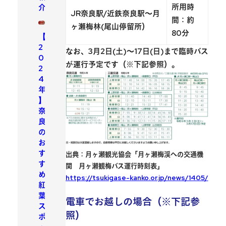
所用時
介
JR奈良駅/近鉄奈良駅～月
間：約
ヶ瀬梅林(尾山停留所）
80分
【
2
なお、3月2日(土)〜17日(日)まで
臨時バス
0
が運行予定
です（※下記参照）。
2
4
年
】
奈
良
の
お
す
出典：月ヶ瀬観光協会「月ヶ瀬梅渓への交通機
す
関 月ヶ瀬観梅バス運行時刻表」
め
https://tsukigase-kanko.or.jp/news/1405/
紅
葉
電車でお越しの場合（※下記参
ス
照）
ポ