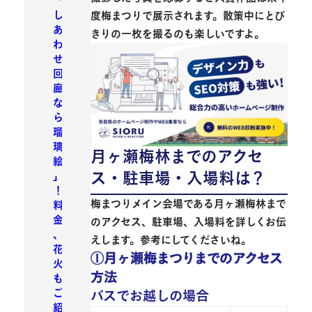
「
し
度梅まつりで展示されます。散策中にとび
あ
きりの一枚を撮るのも楽しいですよ。
わ
せ
回
廊
な
ら
瑠
璃
月ヶ瀬梅林までのアクセ
絵
ス・駐車場・入場料は？
」
！
梅まつりメイン会場である月ヶ瀬梅林まで
料
金
の
アクセス、駐車場、入場料
を詳しくお伝
、
えします。参考にしてくださいね。
花
①月ヶ瀬梅まつりまでのアクセス
火
方法
も
ご
バスでお越しの場合
紹