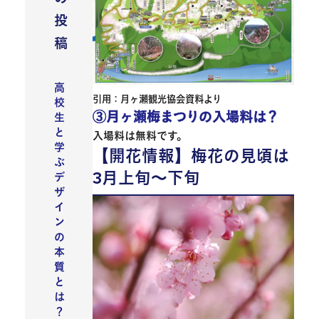
投
稿
高
引用：月ヶ瀬観光協会資料より
校
③月ヶ瀬梅まつりの入場料は？
生
と
入場料は
無料
です。
学
【開花情報】梅花の見頃は
ぶ
3月上旬～下旬
デ
ザ
イ
ン
の
本
質
と
は
？