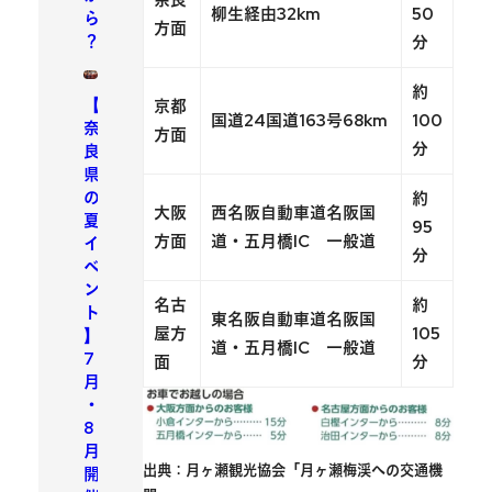
奈良
柳生経由32km
50
ら
方面
？
分
約
【
京都
国道24国道163号68km
100
奈
方面
分
良
県
の
約
大阪
西名阪自動車道名阪国
夏
95
方面
道・五月橋IC 一般道
イ
分
ベ
ン
名古
約
ト
東名阪自動車道名阪国
屋方
105
】
道・五月橋IC 一般道
7
面
分
月
・
8
月
出典：月ヶ瀬観光協会「月ヶ瀬梅渓への交通機
開