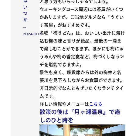
は
と思う方もいらっしゃるでしょう。
い
ウォーキングコース周辺には茶屋がいくつ
つ
かありますが、ご当地グルメなら「
うぐい
か
す茶屋
」がおすすめです。
…
名物「梅うどん」は、おいしい出汁に溶け
2024.10.12
投稿日
込む梅の味と香りが絶品。最後の一滴ま
で楽しむことができます。ほかにも梅にゅ
うめんや梅の香定食など、
梅づくしなラン
チ
を堪能できますよ。
景色も良く、座敷席からは外の梅林と名
張川を見下ろしながらお食事ができます。
非日常的でなんともぜいたくなランチタイ
ムです。
詳しい情報やメニューは
こちら
散策の後は『月ヶ瀬温泉』で癒
しのひと時を