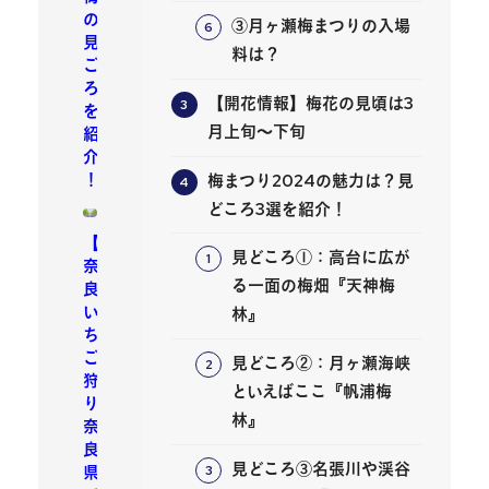
の
③月ヶ瀬梅まつりの入場
見
料は？
ご
ろ
【開花情報】梅花の見頃は3
を
月上旬～下旬
紹
介
！
梅まつり2024の魅力は？見
どころ3選を紹介！
【
見どころ①：高台に広が
奈
る一面の梅畑『天神梅
良
い
林』
ち
ご
見どころ②：月ヶ瀬海峡
狩
といえばここ『帆浦梅
り
林』
奈
良
見どころ③名張川や渓谷
県