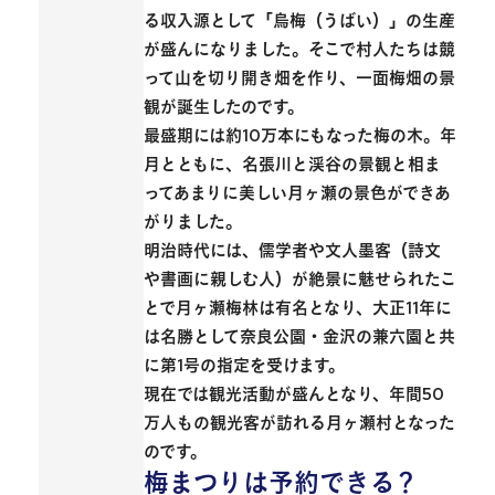
る収入源として「烏梅（うばい）」の生産
が盛んになりました。そこで村人たちは競
って山を切り開き畑を作り、一面梅畑の景
観が誕生したのです。
最盛期には約10万本にもなった梅の木。年
月とともに、名張川と渓谷の景観と相ま
ってあまりに美しい月ヶ瀬の景色ができあ
がりました。
明治時代には、儒学者や文人墨客（詩文
や書画に親しむ人）が絶景に魅せられたこ
とで月ヶ瀬梅林は有名となり、大正11年に
は名勝として
奈良公園・金沢の兼六園
と共
に第1号の指定を受けます。
現在では観光活動が盛んとなり、
年間50
万人
もの観光客が訪れる月ヶ瀬村となった
のです。
梅まつりは予約できる？