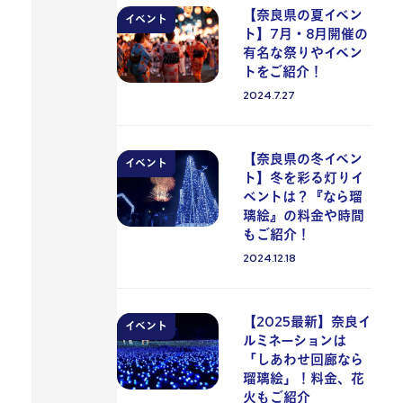
【奈良県の夏イベン
イベント
ト】7月・8月開催の
有名な祭りやイベン
トをご紹介！
2024.7.27
投稿日
【奈良県の冬イベン
イベント
ト】冬を彩る灯りイ
ベントは？『なら瑠
璃絵』の料金や時間
もご紹介！
2024.12.18
投稿日
【2025最新】奈良イ
イベント
ルミネーションは
「しあわせ回廊なら
瑠璃絵」！料金、花
火もご紹介