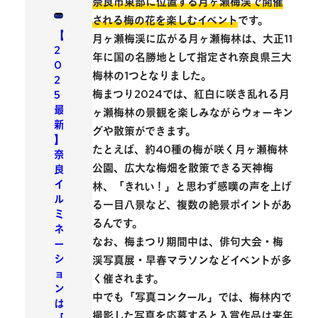
奈良市東部に位置する月ヶ瀬梅渓で開催
される梅の花を楽しむイベント
です。
【
月ヶ瀬梅渓に広がる
月ヶ瀬梅林
は、大正11
2
年に国の名勝地として指定され奈良県三大
0
梅林の1つとなりました。
2
梅まつり2024では、紅白に咲き乱れる月
5
最
ヶ瀬梅林の景観を楽しみながらウォーキン
新
グや散策ができます。
】
たとえば、約40種の梅が咲く
月ヶ瀬梅林
奈
公園
、広大な梅畑を散策できる
天神梅
良
イ
林
、「きれい！」と思わず感嘆の声を上げ
ル
る
一目八景
など、複数の絶景ポイントがあ
ミ
るんです。
ネ
なお、梅まつり期間中は、俳句大会・梅
ー
シ
渓写真展・早春マラソンなどイベントが多
ョ
く催されます。
ン
中でも「写真コンクール」では、梅林内で
は
撮影した写真を応募すると入賞作品は来年