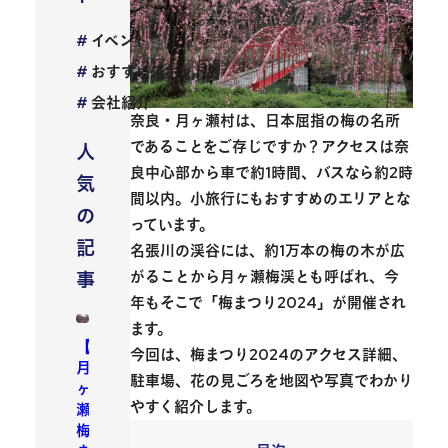
イベント
おすすめスポット
会社紹介
奈良・月ヶ瀬村は、日本屈指の梅の名所
であることをご存じですか？
アクセスは奈
人
良中心部から車で約1時間、バスなら約2時
気
間以内
。小旅行にもおすすめのエリアとな
の
っています。
記
名張川の渓谷には、約1万本の梅の木が広
がることから月ヶ瀬梅渓とも呼ばれ、今
事
年もそこで「
梅まつり2024
」が開催され
ます。
【
今回は、梅まつり2024のアクセス詳細、
月
駐車場、花の見ごろを地図や写真でわかり
ヶ
やすく紹介します。
瀬
梅