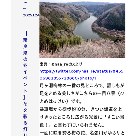
ご
…
2025.1.24
投稿日
イベント
【
奈
良
県
の
出典：@naa_reのXより
冬
https://twitter.com/naa_re/status/8455
イ
06983855738880/photo/1
ベ
ン
月ヶ瀬梅林の一番の見どころで、誰しもが
ト
足をとめる美しさがこちらの
一目八景
（ひ
】
とめはっけい）です。
冬
駐車場から徒歩約10分、きつい坂道を上
を
彩
りきったところに広がる光景に「すごい景
る
色！」と言わずにいられません。
灯
一面に咲き誇る梅の花、名張川がゆらりと
り