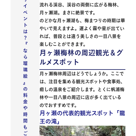
流れる渓谷、渓谷の両側に広がる梅林、
イ
ベ
月ヶ瀬湖。
まさに絶景
です。
ン
のどかな月ヶ瀬湖も、梅まつりの時期は華
ト
やいで見えますよ。運よく霧や星が出てい
は
れば、普段とは違う美しさの一目八景を
？
楽しむことができます。
『
な
月ヶ瀬梅林の周辺観光＆グ
ら
ルメスポット
瑠
璃
月ヶ瀬梅林周辺はどうでしょうか。ここで
絵
は、注目を集める観光スポットや食事処、
』
の
癒しの温泉をご紹介します。とくに帆浦梅
料
林や一目八景の周辺に店が多く出ている
金
のでおすすめです。
や
月ヶ瀬の代表的観光スポット「龍
時
王の滝」
間
も
ご