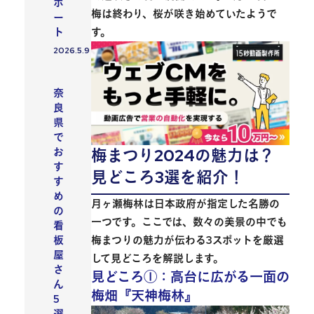
ポ
梅は終わり、桜が咲き始めていたようで
ー
す。
ト
2026.5.9
投稿日
会社紹介
奈
良
県
で
お
梅まつり2024の魅力は？
す
見どころ3選を紹介！
す
め
月ヶ瀬梅林は
日本政府が指定した名勝の
の
一つ
です。ここでは、数々の美景の中でも
看
梅まつりの魅力が伝わる3スポットを厳選
板
屋
して見どころを解説します。
さ
見どころ①：高台に広がる一面の
ん
梅畑『天神梅林』
5