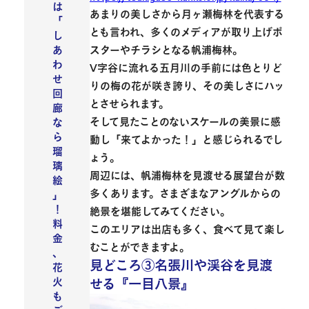
は
あまりの美しさから月ヶ瀬梅林を代表する
「
とも言われ、多くのメディアが取り上げポ
し
スターやチラシとなる
帆浦梅林
。
あ
わ
V字谷に流れる五月川の手前には色とりど
せ
りの梅の花が咲き誇り、その美しさにハッ
回
とさせられます。
廊
そして
見たことのないスケールの美景
に感
な
ら
動し「来てよかった！」と感じられるでし
瑠
ょう。
璃
周辺には、帆浦梅林を見渡せる展望台が数
絵
多くあります。さまざまなアングルからの
」
！
絶景を堪能してみてください。
料
このエリアは出店も多く、食べて見て楽し
金
むことができますよ。
、
見どころ③名張川や渓谷を見渡
花
せる『一目八景』
火
も